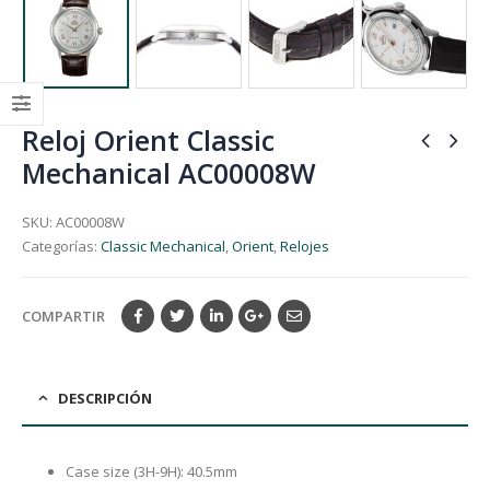
Reloj Orient Classic
Mechanical AC00008W
SKU:
AC00008W
Categorías:
Classic Mechanical
,
Orient
,
Relojes
COMPARTIR
DESCRIPCIÓN
Case size (3H-9H): 40.5mm