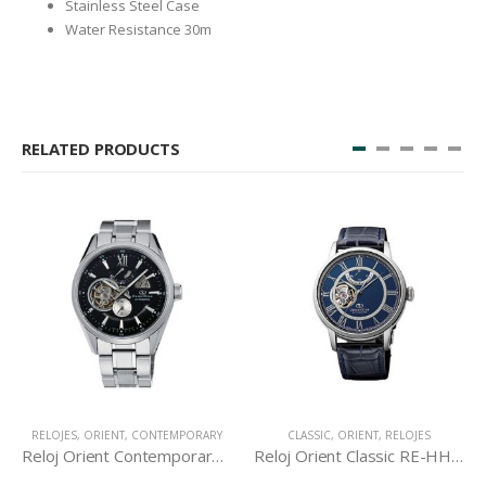
Stainless Steel Case
Water Resistance 30m
RELATED PRODUCTS
RELOJES
,
ORIENT
,
CONTEMPORARY
CLASSIC
,
ORIENT
,
RELOJES
Reloj Orient Contemporary DK05002B
Reloj Orient Classic RE-HH0002L