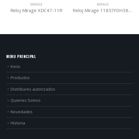
MIRAGE
MIRAGE
Reloj Mirage XDC47-11R
Reloj Mirage 11857F0H387B
MENU PRINCIPAL
Inicio
Productos
Distribures autorizados
Quienes Somos
Novedades
Historia