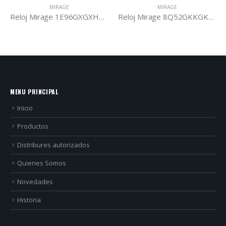
MIRAGE
MIRAGE
Reloj Mirage 1E96GXGXH3B
Reloj Mirage 8Q52GKKGK4W
MENU PRINCIPAL
Inicio
Productos
Distribures autorizados
Quienes Somos
Novedades
Historia