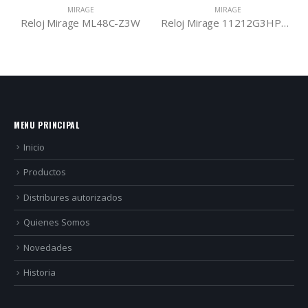
MIRAGE
MIRAGE
Reloj Mirage ML48C-Z3W
Reloj Mirage 11212G3HP03B
MENU PRINCIPAL
Inicio
Productos
Distribures autorizados
Quienes Somos
Novedades
Historia