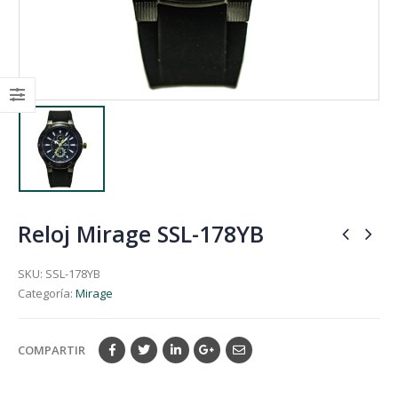
Reloj Mirage SSL-178YB
SKU:
SSL-178YB
Categoría:
Mirage
COMPARTIR