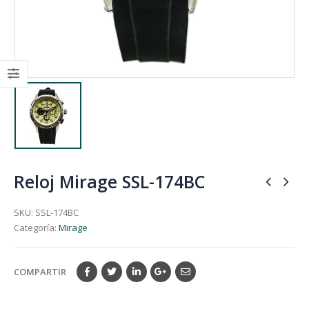
Reloj Mirage SSL-174BC
SKU:
SSL-174BC
Categoría:
Mirage
COMPARTIR