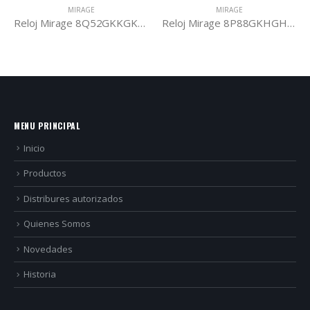
MIRAGE
MIRAGE
Reloj Mirage 8Q52GKKGK4W
Reloj Mirage 8P88GKHGH3B
MENU PRINCIPAL
Inicio
Productos
Distribures autorizados
Quienes Somos
Novedades
Historia