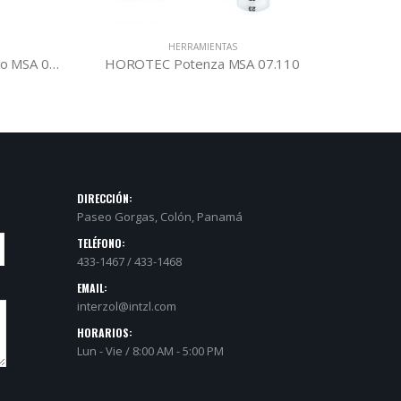
HERRAMIENTAS
HOROTEC Martillo para Relojero MSA 04.006
HOROTEC Potenza MSA 07.110
DIRECCIÓN:
Paseo Gorgas, Colón, Panamá
TELÉFONO:
433-1467 / 433-1468
EMAIL:
interzol@intzl.com
HORARIOS:
Lun - Vie / 8:00 AM - 5:00 PM