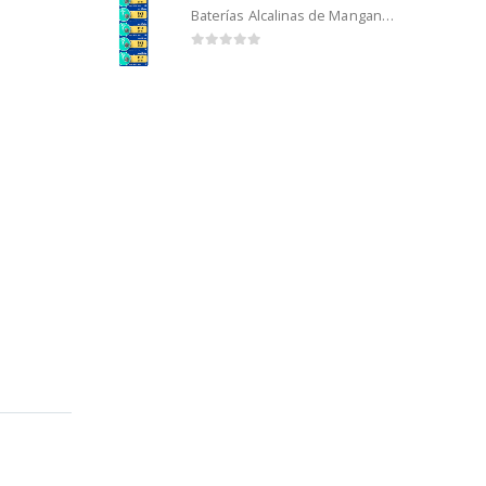
Baterías Alcalinas de Manganeso Murata 192 (5u)
0
out of 5