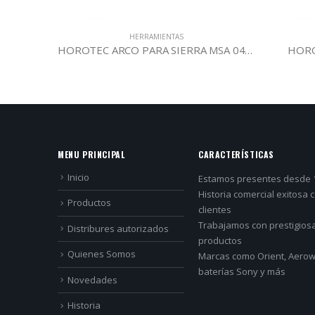
HERRAMIENTAS
2.026
HOROTEC ARCO PARA SIERRA MSA 04.316-100
HORO
MENU PRINCIPAL
CARACTERÍSTICAS
Inicio
Estamos presentes desde 
Historia comercial exitosa 
Productos
clientes
Trabajamos con prestigios
Distribures autorizados
productos
Quienes Somos
Marcas como Orient, Aerowa
baterías Sony y más
Novedades
Historia