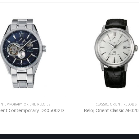
NTEMPORARY
,
ORIENT
,
RELOJES
CLASSIC
,
ORIENT
,
RELOJES
rient Contemporary DK05002D
Reloj Orient Classic AF0