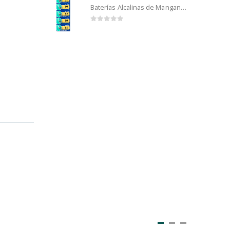
Baterías Alcalinas de Manganeso Murata 192 (5u)
0
out of 5