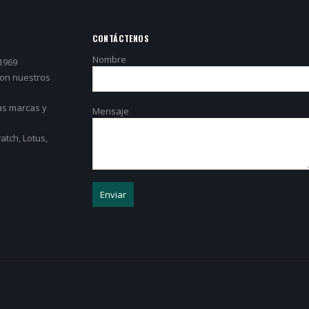
CONTÁCTENOS
Nombre
1969
con nuestros
as marcas y
Mensaje
tch, Lotus,