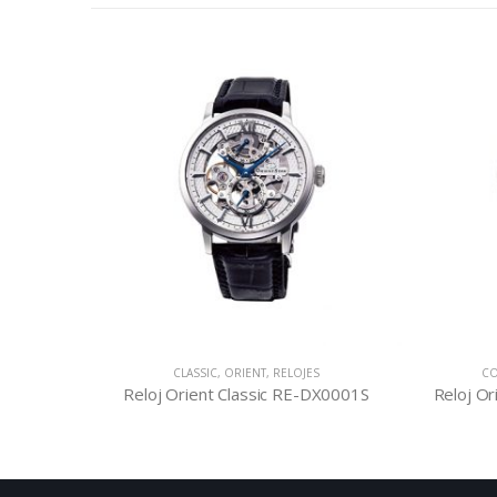
CLASSIC
,
ORIENT
,
RELOJES
CO
0001S
Reloj Orient Classic RE-DX0001S
Reloj O