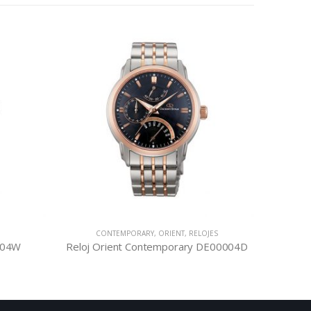
CONTEMPORARY
,
ORIENT
,
RELOJES
2004W
Reloj Orient Contemporary DE00004D
Rel