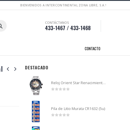
BIENVENIDOS A INTERCONTINENTAL ZONA LIBRE, S.A.!
CONTÁCTANOS
433-1467 / 433-1468
CONTACTO
l
DESTACADO
Reloj Orient Star Renacimiento mecánico - Retro Future Guitar - RA-AR0303G
0
out of 5
Pila de Litio Murata CR1632 (5u)
0
out of 5