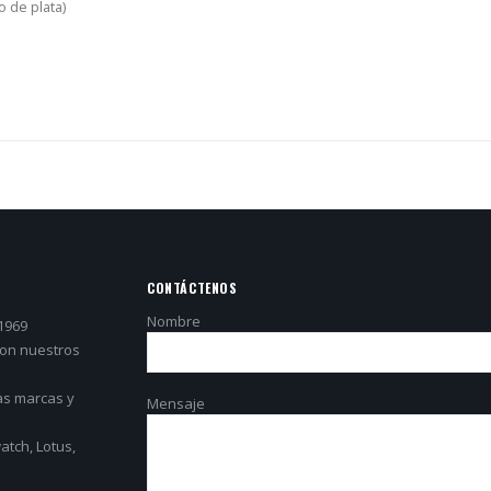
 de plata)
CONTÁCTENOS
Nombre
1969
con nuestros
as marcas y
Mensaje
tch, Lotus,