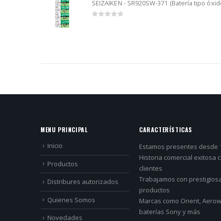
SEIZAIKEN - SR920SW-371 (Batería tipo óxido
0
out of 5
MENU PRINCIPAL
CARACTERÍSTICAS
Inicio
Estamos presentes desde 
Historia comercial exitosa 
Productos
clientes
Trabajamos con prestigios
Distribures autorizados
productos
Quienes Somos
Marcas como Orient, Aerowa
baterías Sony y más
Novedades