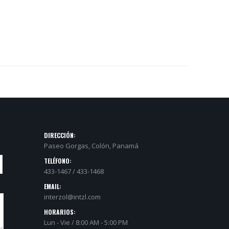
DIRECCIÓN:
Paseo Gorgas, Colón, Panamá
TELÉFONO:
433-1467 / 433-1468
EMAIL:
interzol@intzl.com
HORARIOS:
Lun - Vie / 8:00 AM - 5:00 PM