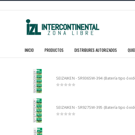
INICIO
PRODUCTOS
DISTRIBURES AUTORIZADOS
QUI
SEIZAIKEN - SR936SW-394 (Batería tipo óxido
0
out of 5
SEIZAIKEN - SR927SW-395 (Batería tipo óxido
0
out of 5