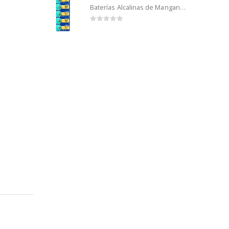
Baterías Alcalinas de Manganeso Murata 192 (5u)
0
out of 5