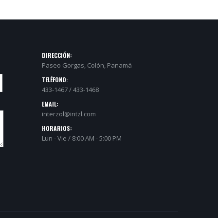
DIRECCIÓN:
Paseo Gorgas, Colón, Panamá
TELÉFONO:
433-1467 / 433-1468
EMAIL:
interzol@intzl.com
HORARIOS:
Lun - Vie / 8:00 AM - 5:00 PM