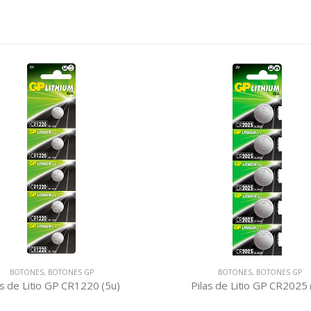
BOTONES
,
BOTONES GP
BOTONES
,
BOTONE
Pilas de Litio GP CR2025 (5u)
Pilas de Litio GP CR