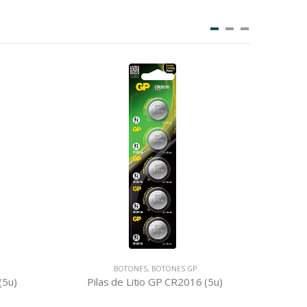
S GP
BOTONES
,
BOTONES MURATA
2016 (5u)
Baterías de Oxido de Plata Murata 371 (5u)