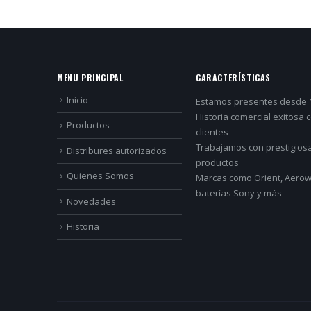
MENU PRINCIPAL
CARACTERÍSTICAS
Inicio
Estamos presentes desde 
Historia comercial exitosa 
Productos
clientes
Trabajamos con prestigios
Distribures autorizados
productos
Quienes Somos
Marcas como Orient, Aerowa
baterías Sony y más
Novedades
Historia