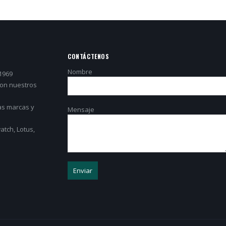
CONTÁCTENOS
Nombre
1969
con nuestros
as marcas y
Mensaje
tch, Lotus,