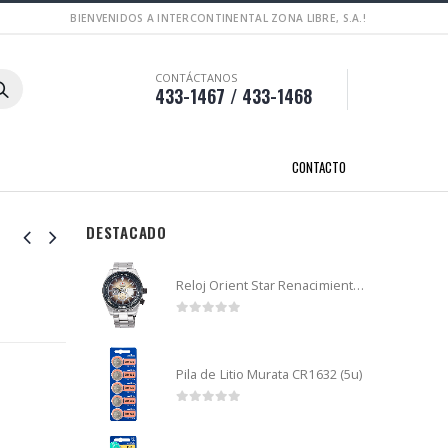
BIENVENIDOS A INTERCONTINENTAL ZONA LIBRE, S.A.!
CONTÁCTANOS
433-1467 / 433-1468
CONTACTO
DESTACADO
Reloj Orient Star Renacimiento mecánico - Retro Future Guitar - RA-AR0303G
0
out of 5
Pila de Litio Murata CR1632 (5u)
0
out of 5