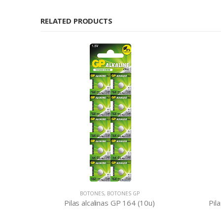
RELATED PRODUCTS
 GP
BOTONES
,
BOTONES GP
64 (10u)
Pilas de Litio GP CR1220 (5u)