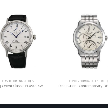
CLASSIC
,
ORIENT
,
RELOJES
CONTEMPORARY
,
ORIENT
,
RELO
j Orient Classic EL09004W
Reloj Orient Contemporary 