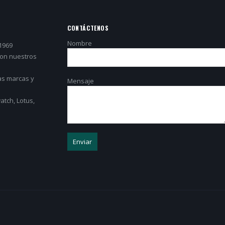
CONTÁCTENOS
Nombre
1969
con nuestros
as marcas y
Mensaje
tch, Lotus,