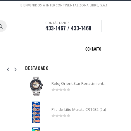
BIENVENIDOS A INTERCONTINENTAL ZONA LIBRE, S.A.!
CONTÁCTANOS
433-1467 / 433-1468
CONTACTO
DESTACADO
Reloj Orient Star Renacimiento mecánico - Retro Future Guitar - RA-AR0303G
0
out of 5
Pila de Litio Murata CR1632 (5u)
0
out of 5