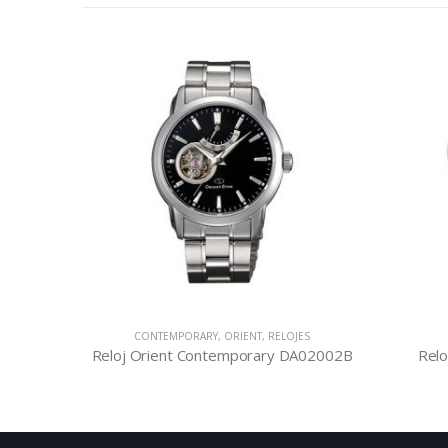
CONTEMPORARY
,
ORIENT
,
RELOJES
001S
Reloj Orient Contemporary DA02002B
Relo