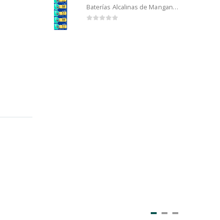
Baterías Alcalinas de Manganeso Murata 192 (5u)
0
out of 5