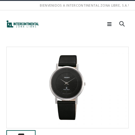
BIENVENIDOS A INTERCONTINENTAL ZONA LIBRE, S.A.!