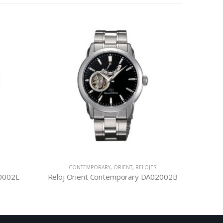
CONTEMPORARY
,
ORIENT
,
RELOJES
H0002L
Reloj Orient Contemporary DA02002B
Rel