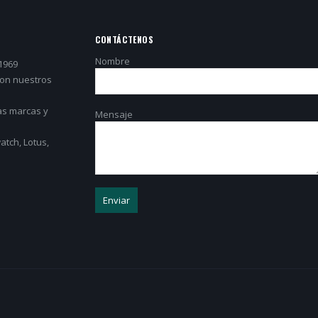
CONTÁCTENOS
Nombre
1969
con nuestros
as marcas y
Mensaje
tch, Lotus,