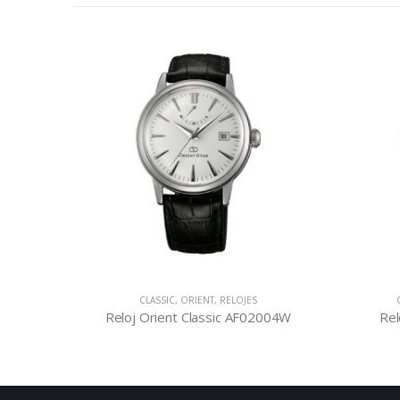
CLASSIC
,
ORIENT
,
RELOJES
001C
Reloj Orient Classic AF02004W
Rel