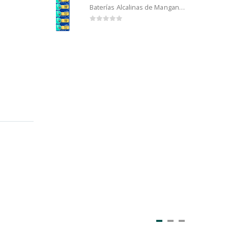
Baterías Alcalinas de Manganeso Murata 192 (5u)
0
out of 5