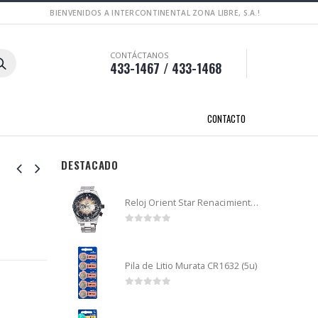
BIENVENIDOS A INTERCONTINENTAL ZONA LIBRE, S.A.!
CONTÁCTANOS
433-1467 / 433-1468
CONTACTO
DESTACADO
Reloj Orient Star Renacimiento mecánico - Retro Future Guitar - RA-AR0303G
0
out of 5
Pila de Litio Murata CR1632 (5u)
0
out of 5