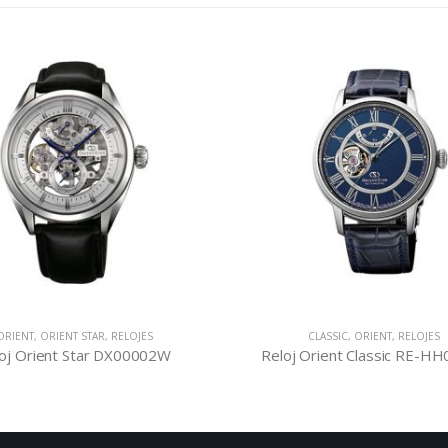
ORIENT
,
ORIENT STAR
,
RELOJES
CLASSIC
,
ORIENT
,
RELOJES
oj Orient Star DX00002W
Reloj Orient Classic RE-H