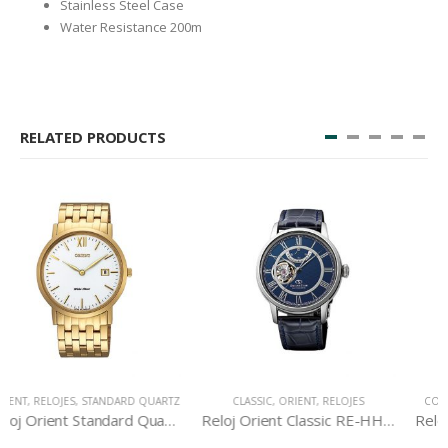
Stainless Steel Case
Water Resistance 200m
RELATED PRODUCTS
CLASSIC
,
ORIENT
,
RELOJES
CONTEMPORARY
,
ORIENT
,
RELOJES
Reloj Orient Classic RE-HH0002L
Reloj Orient Contemporary DE00004D