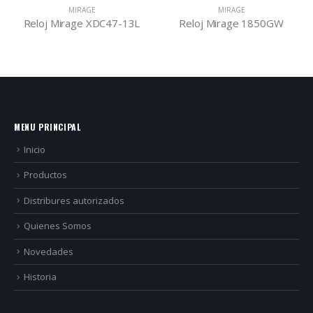
AGE
MIRAGE
MIRAGE
e XDC47-13L
Reloj Mirage 1850GW
MENU PRINCIPAL
Inicio
Productos
Distribures autorizados
Quienes Somos
Novedades
Historia