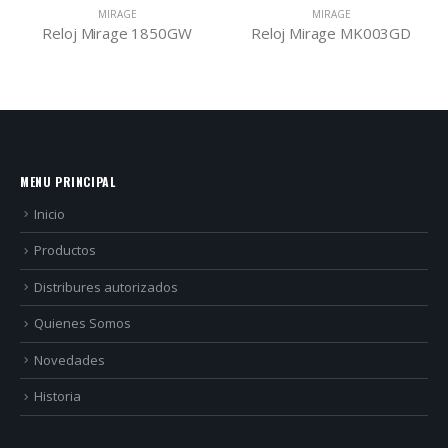
MIRAGE
MIRAGE
Reloj Mirage 1850GW
Reloj Mirage MK003GD
MENU PRINCIPAL
Inicio
Productos
Distribures autorizados
Quienes Somos
Novedades
Historia