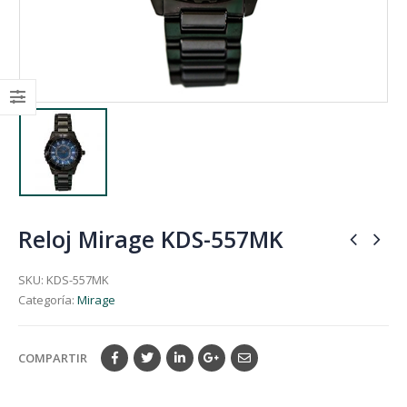
Reloj Mirage KDS-557MK
SKU:
KDS-557MK
Categoría:
Mirage
COMPARTIR