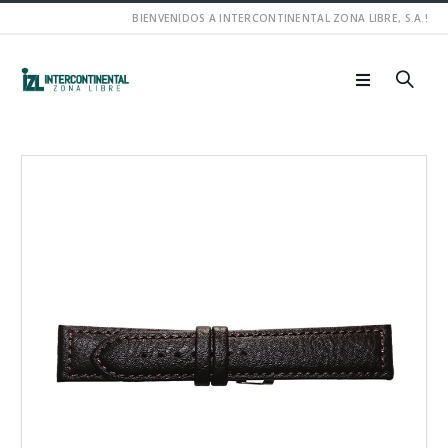
BIENVENIDOS A INTERCONTINENTAL ZONA LIBRE, S.A.!