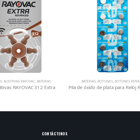
RIAS
,
BOTONES
,
BOTONES RENATA
BOTONES RENATA
,
BATERIAS
,
BOT
Pila de óxido de plata para Reloj Renata SR920SW – 371
Pila de litio Renata CR2
CONTÁCTENOS