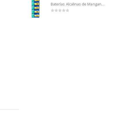
Baterías Alcalinas de Manganeso Murata 192 (5u)
0
out of 5