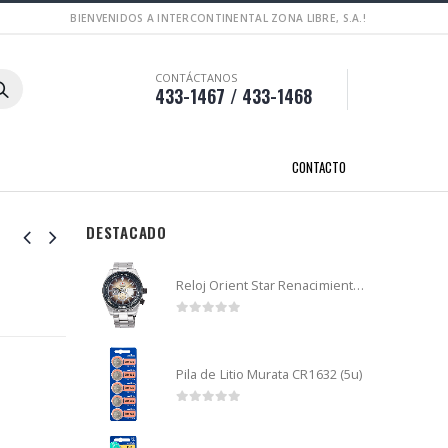
BIENVENIDOS A INTERCONTINENTAL ZONA LIBRE, S.A.!
CONTÁCTANOS
433-1467 / 433-1468
CONTACTO
DESTACADO
Reloj Orient Star Renacimiento mecánico - Retro Future Guitar - RA-AR0303G
0
out of 5
Pila de Litio Murata CR1632 (5u)
0
out of 5