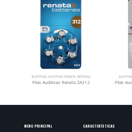
RIAS
AUDITIVAS
,
AUDITIVAS RAYOVAC
,
BATERIAS
BATE
312
Pilas Auditivas RAYOVAC 312 Extra
MENU PRINCIPAL
CARACTERÍSTICAS