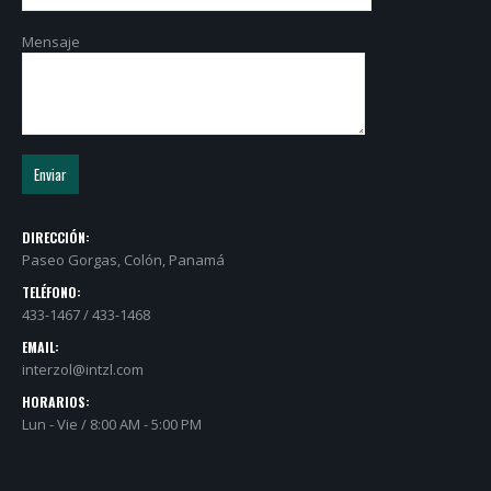
DIRECCIÓN:
Paseo Gorgas, Colón, Panamá
TELÉFONO:
433-1467 / 433-1468
EMAIL:
interzol@intzl.com
HORARIOS:
Lun - Vie / 8:00 AM - 5:00 PM
© Copyright 2021. Todos los derechos reservados.