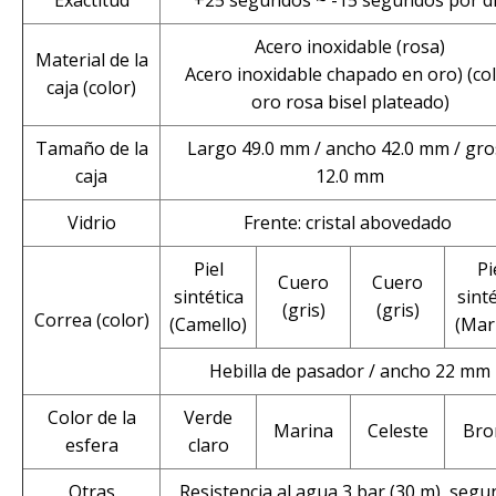
Acero inoxidable (rosa)
Material de la
Acero inoxidable chapado en oro) (co
caja (color)
oro rosa bisel plateado)
Tamaño de la
Largo 49.0 mm / ancho 42.0 mm / gro
caja
12.0 mm
Vidrio
Frente: cristal abovedado
Piel
Pi
Cuero
Cuero
sintética
sinté
(gris)
(gris)
Correa (color)
(Camello)
(Mar
Hebilla de pasador / ancho 22 mm
Color de la
Verde
Marina
Celeste
Bro
esfera
claro
Otras
Resistencia al agua 3 bar (30 m), segu