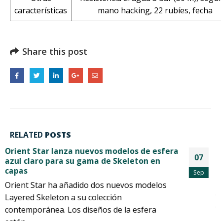
características
mano hacking, 22 rubíes, fecha
Share this post
RELATED
POSTS
Orient Star presenta su primer modelo de
07
Skeleton a la colección Contemporánea –
Un reloj Skeleton que combina una calidad
Sep
refinada con una sensación relajada –
Orient Star presenta el Skeleton de la
Colección Contemporánea con su último
movimiento con una rueda de escape de...