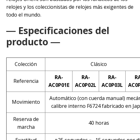
relojes y los coleccionistas de relojes más exigentes de
todo el mundo.
― Especificaciones del
producto ―
Colección
Clásico
RA-
RA-
RA-
R
Referencia
AC0P01E
AC0P02L
AC0P03L
AC0
Automático (con cuerda manual) mecá
Movimiento
calibre interno F6724 fabricado en Ja
Reserva de
40 horas
marcha
Exactitud
+25 segundos ~ -15 segundos por d