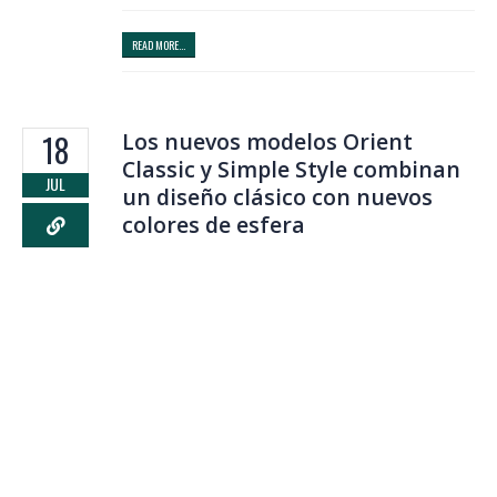
READ MORE...
Los nuevos modelos Orient
18
Classic y Simple Style combinan
JUL
un diseño clásico con nuevos
colores de esfera
Orient ha introducido cuatro nuevos modelos
a su popular serie de estilo Classic y
Simple, en la Colección Clásica. Incorporando
colores elegantes a la clásica y simple esfera
de tres agujas, junto con correas que son
ideales para entornos casuales, estos
atractivos relojes mecánicos son perfectos
para cualquier ocasión. Una de las series de